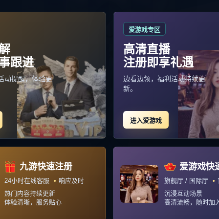
公司简介
联系悟空体育
小小艺只 第2页 的文章
空体育app官网入口是一种怎样的体验（实测）
app官网入口平台使用技巧 对于很多新用户来说，了解悟空体育app
和使用方式是非常重要的一步。 一些用...