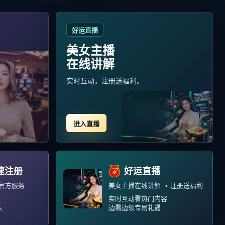
热门文章
如何使用悟空体育真实评
测（实测）
官网入口
2026-04-09