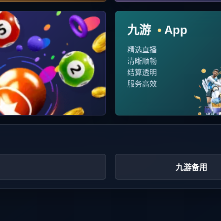
艺只
2026-08-04
越来越多人选择悟空体育app官网入口
app官网入口用户体验 随着平台功能不断更新，悟空体育app官网入
逐渐得到改善。 从整体体验角度来看，...
艺只
2026-08-04
6
空体育手机版官网入口的使用方法详解
手机版官网入口平台整体评测 部分用户在体验平台服务时，会对悟空
口进行一定程度的了解。 悟空体育手机版官网...