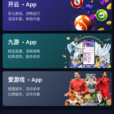
悟空体育平台使用说明操作教程
小小艺只
2026-07-13
使用悟空体育app官网入口是一种怎样的体验
小小艺只
2026-07-13
为什么越来越多人选择悟空体育手机版官网入
口（推荐）
小小艺只
2026-07-13
为什么越来越多人选择悟空体育app官网入口
小小艺只
2026-07-13