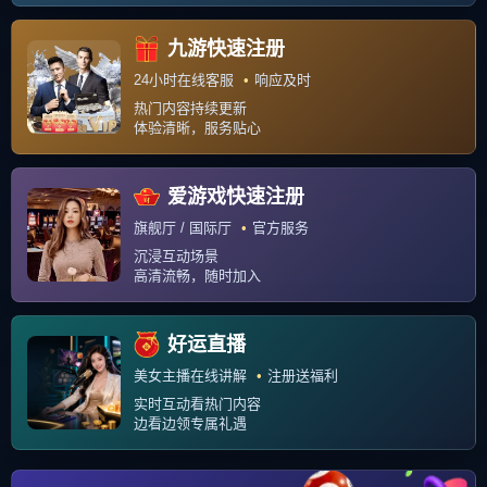
悟空体育用户反馈分析详解
小小艺只
2026-07-14
如何使用悟空体育操作教程
小小艺只
2026-07-14
如何使用悟空体育手机版官网入口操作教程
小小艺只
2026-07-14
关于悟空体育app官网入口的平台技术架构功
能介绍
小小艺只
2026-07-14