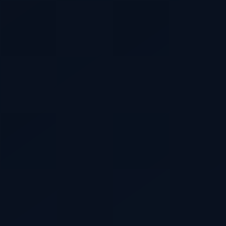
在平台不断发展的背景下，悟空
悟空体育功能特点
在平台不断发展的背景下，悟空
从整体情况来看，悟空体育在功
对于很多新用户来说，了解悟空
悟空体育平台使用建议
一些用户在使用相关服务时会关