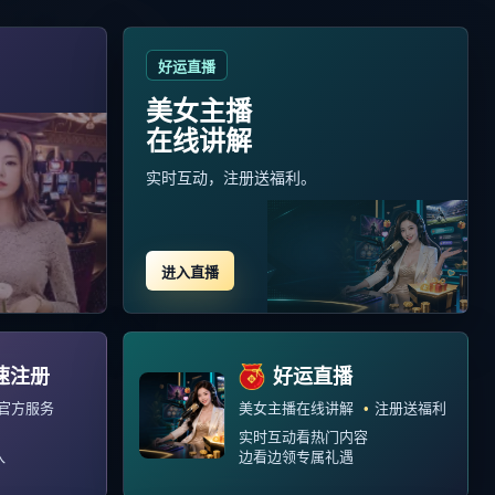
热门文章
如何使用悟空体育真实评
测（实测）
2026-04-09
关于悟空体育手机版官网
网入口
非
入口的平台功能说明详解
2026-04-09
平台使用建议中悟空体育
手机版官网入口的表现全
面解析
2026-04-13
关于悟空体育的平台性能
分析操作教程