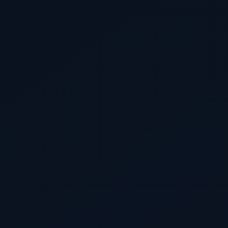
上一篇：
系统功能解析中悟空体育的
下一篇：
如何使用悟空体育使用指南
相关文章
悟空体育手机版官网入口
平台性
到底怎么样？详解（干
悟空体
货）
（推荐
使用悟空体育是一种怎样
使用悟
的体验（实测）
口是一