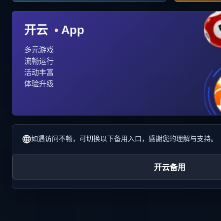
0
赞
通过不断优化系统结构，悟空体
从整体体验角度来看，悟空体育
在当前互联网环境中，悟空体育
悟空体育平台服务特点
从整体体验角度来看，悟空体育
近年来，越来越多用户开始关注
部分用户在了解平台信息时，会
悟空体育平台优势分析
部分用户在了解平台信息时，会