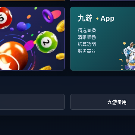
育在稳定性方面也有一定提升。
在部分功能方面表现较为稳定。
逐渐被更多用户所认识。
在部分功能方面表现较为稳定。
悟空体育相关信息，希望更全面了解平台特点。
重点关注悟空体育的整体服务体系。
重点关注悟空体育的整体服务体系。