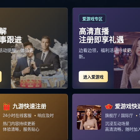
公司简介
联系悟空体育
选择悟空体育（推荐）
26-06-03 18:36:04
体育
解悟空体育的
悟空体育app官网入口
功能结构是
悟空体育app官
能设计方面逐渐趋于完善。
分功能设计方面具有一定特色。