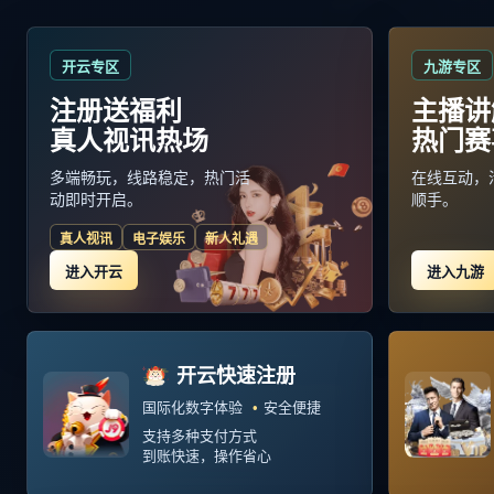
首页
新闻中心
产品中心
为什么越来越多人
新闻中心
2026-06-03
385
更新：20
悟空体育平台核心功能
对于一些新用户来说，了
悟空
常重要的一步。
从整体情况来看，悟空体育在功
从用户反馈来看，悟空体育在部
回复
悟空体育行业发展分析