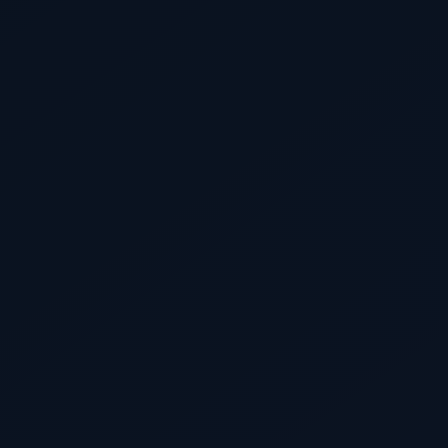
表现详解
能分析深度分析：
全面解析：悟空体育手机
使用悟空体育手
育手机版官网入口
版官网入口
入口是一种怎样
）
空体育app官网入
为什么越来越多人选择悟
为什么越来越多
种怎样的体验（推
空体育app官网入口
空体育