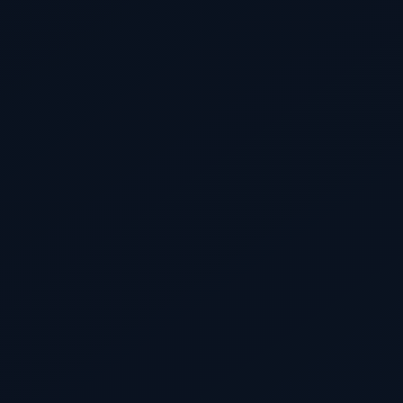
7发布在 悟空体育「中国」官方网站 - 世界杯 World Cup官方合作指
体育app官网入口
明操作教程
能分析深度分析：
全面解析：悟空体育手机
使用悟空体育手
育手机版官网入口
版官网入口
入口是一种怎样
）