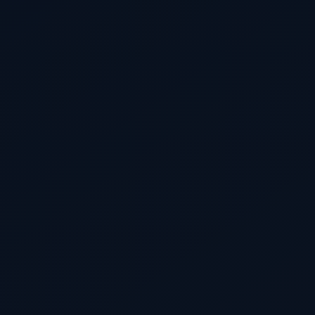
会关注悟空体育手机版官网入口的基本情况。
前互联网平台环境中具有一定关注度，很多用户在了解相关平台时都
空体育手机版官网入口在功能设计、操作体验以及稳定性方面都有一
来说，可以通过多方面渠道获取更多资料，从而更全面认识该平台
赞赏