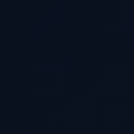
体育手机版官网入口的主要功能和使用方式是
悟空体育
非常重要的
官网入口时表示整体操作流程较为清晰。
口平台服务特点
手机版官网入口在部分功能方面表现较为稳定。
版官网入口在平台服务方面具有一定特点。
平台环境中具有一定的关注度，因此也受到不少用户讨论。
口平台操作流程
会看到关于悟空体育手机版官网入口的介绍。
前互联网平台中具有一定关注度，部分用户在了解相关服务时会重点