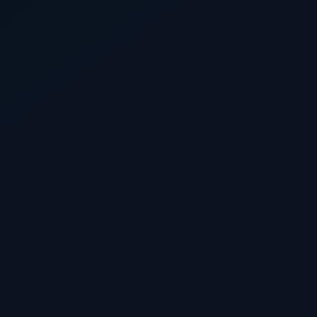
定，如有疑
机版官网
的体验