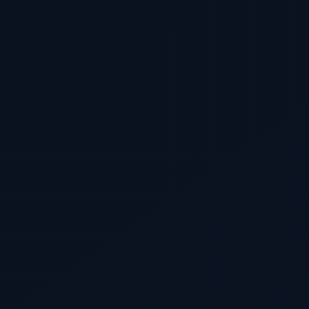
使用悟空体育是一种怎样
使用悟
的体验（实测）
口是一
荐）
有话要说...
人参与，
条评论
135
19
王五
2026-05-17 22:05:37
悟空体育手机版官网入口