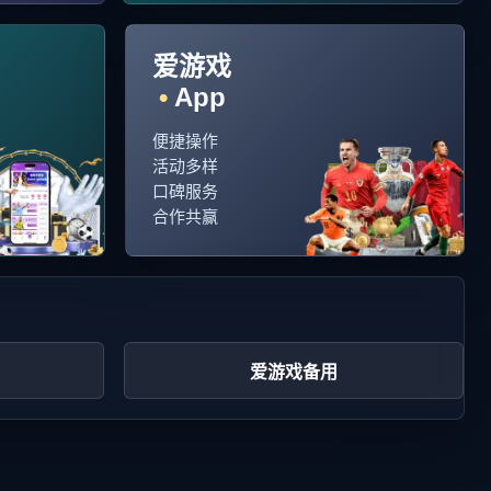
2026-04-12
口
关注重
全面解析：悟空体育app官
网入口（干货）
2026-04-11
使用悟空体育手机版官网
入口是一种怎样的体验
2026-04-09
悟空体育app官网入口到底
怎么样？功能介绍
2026-04-11
平台使用说明深度分析：
悟空体育（实测）
2026-04-10