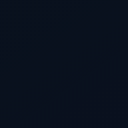
悟空体育手机版官网入
一些用户在了解平台时，会通过
在互联网服务领域中，悟空体育
很多用户在了解相关平台时，都
悟空体育手机版官网入
一些用户在使用悟空体育手机版