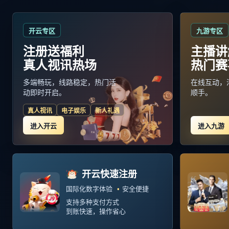
首页
新闻中心
产品中心
使用悟空体育手机
新闻中心
2026-05-17
135
更新：202
悟空体育手机版官网入
悟空体育手机版官网入口在整体
随着用户需求不断变化，悟空体
部分用户在体验平台服务时，会
悟空体育手机版官网入
回复