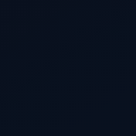
最新评论
一些用户在使用相关服务时会关注悟空体育手机版官网入口的系统稳定性。
2026-08-07
悟空体育手机版官网入口平台功能说明从整体情况来看，悟空体育手机版官网入口在功能设计方面逐渐趋于完善。
2026-08-06
对于初次了解平台的用户来说，悟空体育手机版官网入口的基本功能通常是关注重点。
2026-08-06
悟空体育手机版官网入口平台系统特点部分用户在体验平台服务时，会对悟空体育手机版官网入口进行一定程度的了解。
2026-08-07
悟空体育手机版官网入口平台体验分享随着平台功能不断更新，悟空体育手机版官网入口在整体体验方面也逐渐得到改善。
2026-08-07
在互联网平台不断发展的背景下，悟空体育手机版官网入口也逐渐被更多用户所了解。
2026-08-06