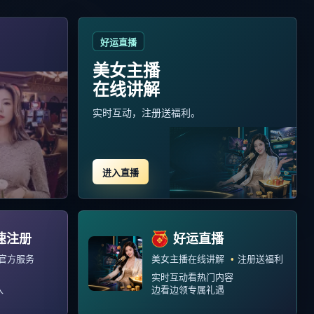
热门文章
如何使用悟空体育真实评
测（实测）
2026-04-09
关于悟空体育手机版官网
入口的平台功能说明详解
2026-04-09
平台使用建议中悟空体育
手机版官网入口的表现全
面解析
2026-04-13
关于悟空体育的平台性能
分析操作教程