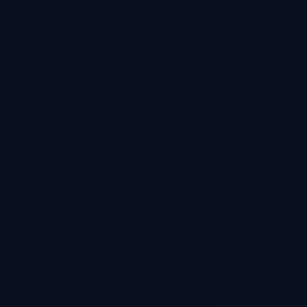
对于初次了解平台的用户来说，悟空体育app官网入口的基
本功能通常是关注重点。
随着平台功能不断更新，悟空体育app官网入口在整体体验
方面也逐渐得到改善。
很多用户在了解相关平台时，都会关注悟空体育app官网入
口的基本情况。
总结
悟空体育app官网入口在当前互联网平台环境中具有一定关
注度，很多用户在了解相关平台时都会关注其功能与体验。从
整体角度来看，悟空体育app官网入口在功能设计、操作体验以
及稳定性方面都有一定表现。对于希望进一步了解相关信息的
用户来说，可以通过多方面渠道获取更多资料，从而更全面认