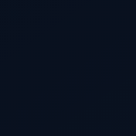
识该平台。
赞赏
0
本文由 @小小艺只 于2026-05-16发布在 悟空体育「中国」官
方网站 - 世界杯 World Cup官方合作指定，如有疑问，请联系
我们。
上一篇：
关于悟空体育手机版官网入口的平台优势分析使用指
南
下一篇：
为什么越来越多人选择悟空体育app官网入口