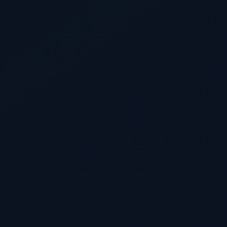
李四
2026-05-16 19:47:44
悟空体育app官网入口平台核心功能随着平台功
能不断更新，悟空体育app官网入口在整体体验方面也逐渐
得到改善。
张三
2026-05-16 23:29:22
对于很多新用户来说，了解悟空体育app官网入
口的主要功能和使用方式是非常重要的一步。
李四
2026-05-17 00:38:59
对于一些新用户来说，了解悟空体育app官网入
口的功能结构是非常重要的一步。
李四
2026-05-16 23:07:04