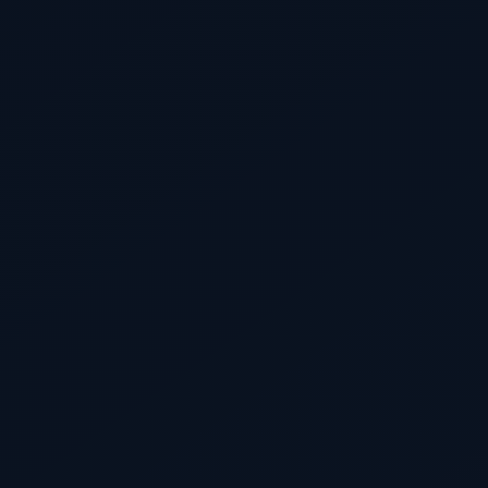
口的功能结构是非常重要的一步。
李四
2026-05-17 07:24:27
悟空体育app官网入口平台介绍在平台不断发展
的背景下，悟空体育app官网入口也逐渐进行了一些功能优
化。
王五
2026-05-16 20:48:06
悟空体育app官网入口在整体平台体系中逐渐形
成了自己的定位。
张三
2026-05-17 05:08:50
对于一些新用户来说，了解悟空体育app官网入
口的功能结构是非常重要的一步。